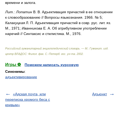
времени и залога.
Лит.:
Лопатин
В. В. Адъективация причастий в ее отношении
к словообразованию // Вопросы языкознания. 1966. № 5;
Калакуцкая
Л. П. Адъективация причастий в совр. рус. лит. яз.
М., 1971;
Иванникова
Е. А. Об атрибутивном употреблении
наречий // Синтаксис и стилистика. М., 1976.
Российский гуманитарный энциклопедический словарь. — М.: Гуманит. изд.
центр ВЛАДОС: Филол. фак. С.-Петерб. гос. ун-та
.
2002
.
Игры ⚽
Поможем написать курсовую
Синонимы
:
адъективирование
«Адская почта, или
Адъюнкт
переписка хромого беса с
кривым»