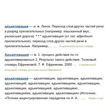
адъективация
— и; ж. Лингв. Переход слов других частей речи
в разряд прилагательных (например: изысканный вкус,
раскисшая дорога). * * * адъективация (от лат. adjectivum
прилагательное), переход слов других частей речи в
прилагательные. Например,… …
Энциклопедический словарь
Адъективация
— ж. 1. процесс действия по гл.
адъективироваться 2. Результат такого действия. Толковый
словарь Ефремовой. Т. Ф. Ефремова. 2000 …
Современный
толковый словарь русского языка Ефремовой
адъективация
— адъективация, адъективации, адъективации,
адъективаций, адъективации, адъективациям, адъективацию,
адъективации, адъективацией, адъективациею,
адъективациями, адъективации, адъективациях (Источник:
«Полная акцентуированная парадигма по А. А.… …
Формы слов