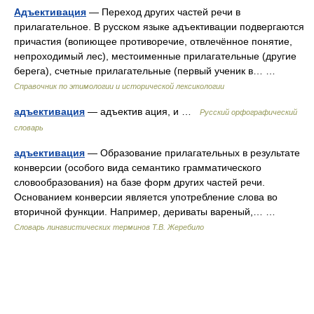
Адъективация
— Переход других частей речи в
прилагательное. В русском языке адъективации подвергаются
причастия (вопиющее противоречие, отвлечённое понятие,
непроходимый лес), местоименные прилагательные (другие
берега), счетные прилагательные (первый ученик в… …
Справочник по этимологии и исторической лексикологии
адъективация
— адъектив ация, и …
Русский орфографический
словарь
адъективация
— Образование прилагательных в результате
конверсии (особого вида семантико грамматического
словообразования) на базе форм других частей речи.
Основанием конверсии является употребление слова во
вторичной функции. Например, дериваты вареный,… …
Словарь лингвистических терминов Т.В. Жеребило