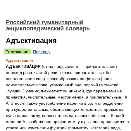
Российский гуманитарный
энциклопедический словарь
Адъективация
Толкование
Перевод
Адъективация
АДЪЕКТИВА́ЦИЯ
(от лат. adjectuvum — прилагательное) —
переход разл. частей речи в класс прилагательных без
использования спец. словообразоват. аффиксов (напр.:
неизменяемые слова, утомленный вид, первый (в смысле
"лучший") ученик, шахматист он никакой, где перед нами не
причастия, числительные, местоимения, а прилагательные). К
А. относят также употребление наречий в роли определения
при существительных, обозначающих конкретные предметы:
душа нараспашку, волосы торчком, шапка набекрень. В наиб.
степени А. свойственна причастиям, у к-рых она проявляется в
утрате или изменении функций грамматич. категорий вида,